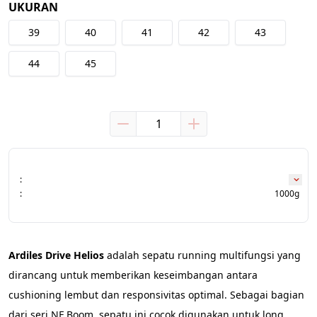
UKURAN
39
40
41
42
43
44
45
:
:
1000g
Ardiles Drive Helios
 adalah sepatu running multifungsi yang 
dirancang untuk memberikan keseimbangan antara 
cushioning lembut dan responsivitas optimal. Sebagai bagian 
dari seri NF Boom, sepatu ini cocok digunakan untuk long 