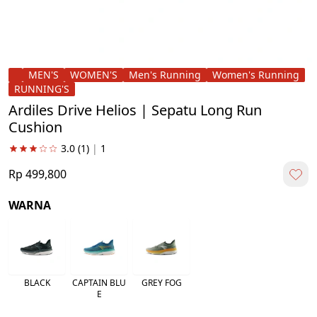
MEN'S
WOMEN'S
Men's Running
Women's Running
RUNNING'S
Ardiles Drive Helios | Sepatu Long Run
Cushion
3.0
(1)
|
1
Rp 499,800
WARNA
BLACK
CAPTAIN BLU
GREY FOG
E