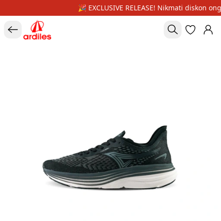
🎉 EXCLUSIVE RELEASE! Nikmati diskon ongk