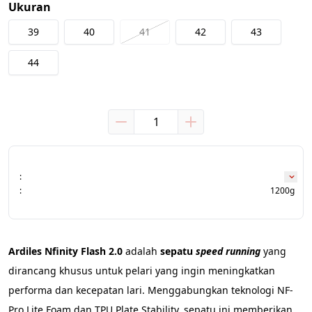
Ukuran
39
40
41
42
43
44
:
:
1200g
Ardiles Nfinity Flash 2.0
 adalah 
sepatu 
speed running
 yang 
dirancang khusus untuk pelari yang ingin meningkatkan 
performa dan kecepatan lari. Menggabungkan teknologi NF-
Pro Lite Foam dan TPU Plate Stability, sepatu ini memberikan 