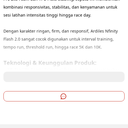
kombinasi responsivitas, stabilitas, dan kenyamanan untuk 
sesi latihan intensitas tinggi hingga race day.
Dengan karakter ringan, firm, dan responsif, Ardiles Nfinity 
Flash 2.0 sangat cocok digunakan untuk interval training, 
tempo run, threshold run, hingga race 5K dan 10K.
Teknologi & Keunggulan Produk:
NF-Pro Lite Foam:
 Teknologi 
foam midsole
 generasi terbaru 
yang sangat empuk namun tetap memberikan pantulan 
(
energy return
) yang kuat. Memastikan setiap tolakan kaki 
Anda terasa bertenaga tanpa membuang banyak energi.
TPU Plate Stability:
 Dilengkapi dengan plat TPU yang 
tertanam di bagian sol untuk meningkatkan stabilitas 
pijakan dan menjaga struktur sepatu tetap kokoh, terutama 
saat Anda bermanuver dalam kecepatan tinggi.
Speed Session Ready:
 Dirancang secara teknis untuk 
mendukung menu latihan lari berat seperti 
Tempo
, 