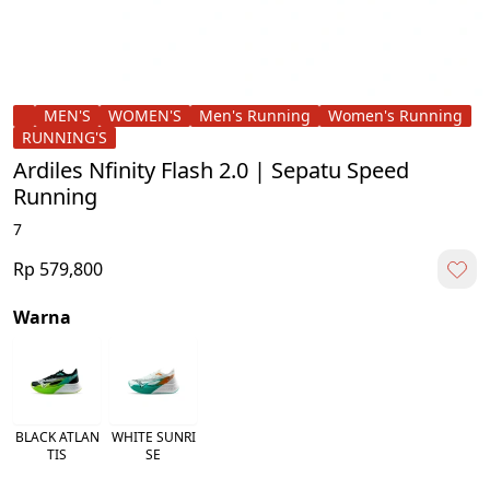
MEN'S
WOMEN'S
Men's Running
Women's Running
RUNNING'S
Ardiles Nfinity Flash 2.0 | Sepatu Speed
Running
7
Rp 579,800
Warna
BLACK ATLAN
WHITE SUNRI
TIS
SE