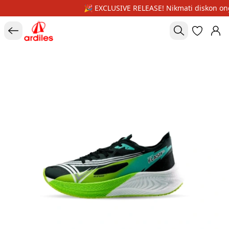
🎉 EXCLUSIVE RELEASE! Nikmati diskon ongk